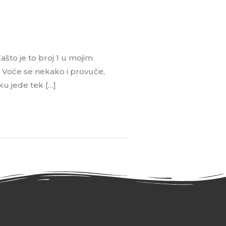
Zašto je to broj 1 u mojim
 Voće se nekako i provuče,
ku jede tek […]