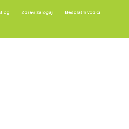
Blog
Zdravi zalogaji
Besplatni vodiči