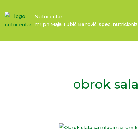
Skip
to
Nutricentar
content
mr ph Maja Tubić Banović, spec. nutricion
obrok sala
Obrok
salata