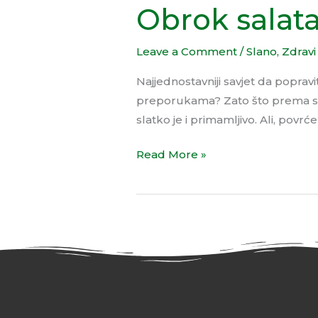
Obrok salat
sa
mladim
sirom
Leave a Comment
/
Slano
,
Zdravi
Najjednostavniji savjet da popravit
preporukama? Zato što prema svim
slatko je i primamljivo. Ali, povr
Read More »