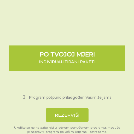
PO TVOJOJ MJERI
INDIVIDUALIZIRANI PAKETI
Program potpuno prilaogođen Vašim željama
REZERVIŠI
Ukoliko se ne nalazite niti u jednom ponuđenom programu, moguće
je napraviti program po Vašim željama i potrebama.