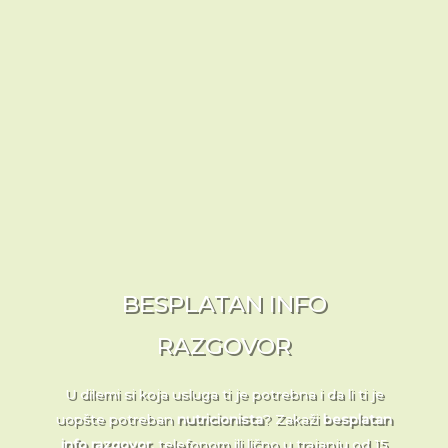
BESPLATAN INFO
RAZGOVOR
U dilemi si koja usluga ti je potrebna i da li ti je
uopšte potreban
nutricionista
? Zakaži
besplatan
info razgovor
, telefonom ili lično u trajanju od 15