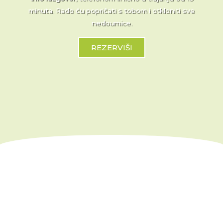
minuta. Rado ću popričati s tobom i otkloniti sve
nedoumice.
REZERVIŠI