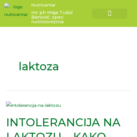
Skip
Nutricentar
to
mr ph Maja Tubić
Banović, spec.
content
nutricionizma
Zdravi zalogaji
Besplatni vodiči
laktoza
INTOLERANCIJA
NA
INTOLERANCIJA NA
LAKTOZU
–
LAKTOZU – KAKO
KAKO