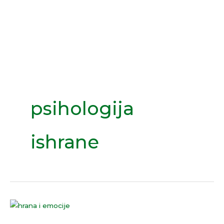
Skip
to
content
psihologija
ishrane
HRANA
I