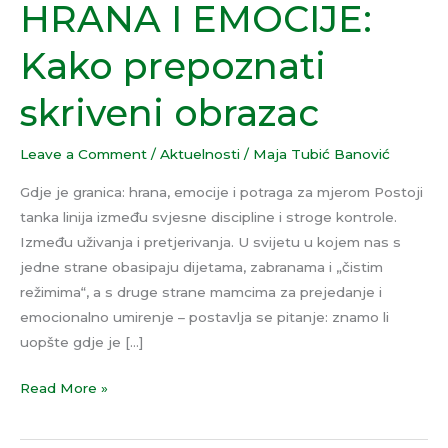
HRANA I EMOCIJE:
EMOCIJE:
Kako
Kako prepoznati
prepoznati
skriveni
skriveni obrazac
obrazac
Leave a Comment
/
Aktuelnosti
/
Maja Tubić Banović
Gdje je granica: hrana, emocije i potraga za mjerom Postoji
tanka linija između svjesne discipline i stroge kontrole.
Između uživanja i pretjerivanja. U svijetu u kojem nas s
jedne strane obasipaju dijetama, zabranama i „čistim
režimima“, a s druge strane mamcima za prejedanje i
emocionalno umirenje – postavlja se pitanje: znamo li
uopšte gdje je […]
Read More »